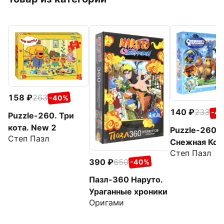
158
263
-40%
140
233
-4
Puzzle-260. Три
кота. New 2
Puzzle-260.
Степ Пазл
Снежная Кор
Степ Пазл
390
650
-40%
Пазл-360 Наруто.
Ураганные хроники
Оригами