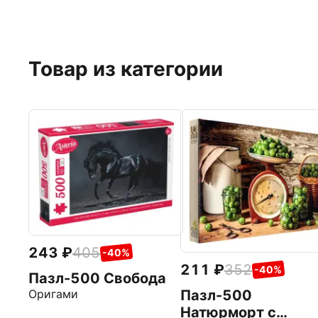
Товар из категории
243
405
-40%
211
352
-40%
Пазл-500 Свобода
Оригами
Пазл-500
Натюрморт с