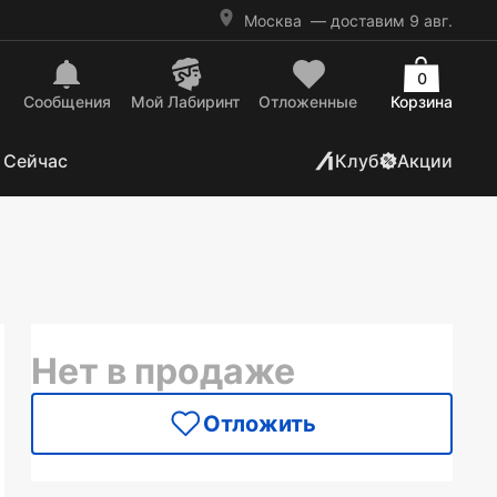
Москва
— доставим 9 авг.
0
Сообщения
Mой Лабиринт
Отложенные
Корзина
 Сейчас
Клуб
Акции
Нет в продаже
Отложить