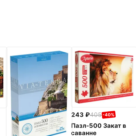
243
405
-40%
Пазл-500 Закат в
саванне