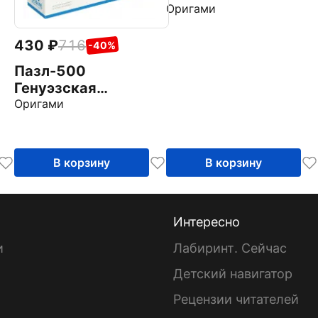
Оригами
430
716
-40%
Пазл-500
Генуэзская
крепость
Оригами
В корзину
В корзину
Интересно
и
Лабиринт. Сейчас
Детский навигатор
ы
Рецензии читателей