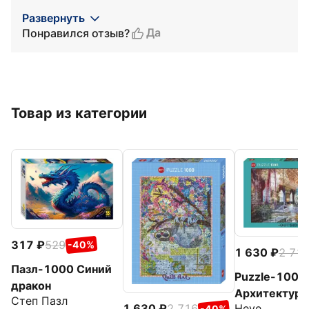
Развернуть
Да
Понравился отзыв?
Товар из категории
317
529
-40%
1 630
2 71
Пазл-1000 Синий
Puzzle-1000
дракон
Архитектурн
Степ Пазл
Heye
1 630
2 716
-40%