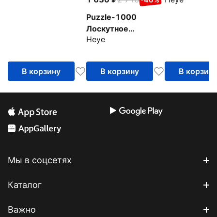
фантазия. Д
внутри
Puzzle-1000
Лоскутное
Heye
искусство.
Ленивец
В корзину
В корзину
В корзин
Мы в соцсетях
Каталог
Важно