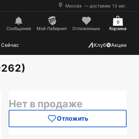
Москва
— доставим 10 авг.
0
Сообщения
Mой Лабиринт
Отложенные
Корзина
 Сейчас
Клуб
Акции
9262)
Нет в продаже
Отложить