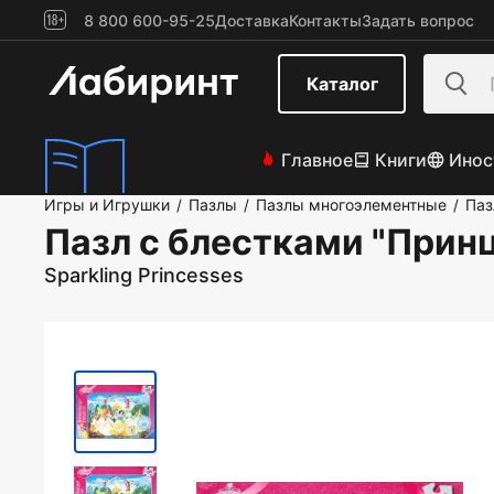
8 800 600-95-25
Доставка
Контакты
Задать вопрос
Каталог
Главное
Книги
Инос
Игры и Игрушки
Пазлы
Пазлы многоэлементные
Паз
/
/
/
Пазл c блестками "Прин
Sparkling Princesses