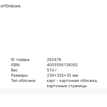
 отблески.
ID товара
262476
ISBN
4005556139262
Вес
510
г
Размеры
230x335x35
мм
Тип обложки
карт - картонная обложка,
картонные страницы