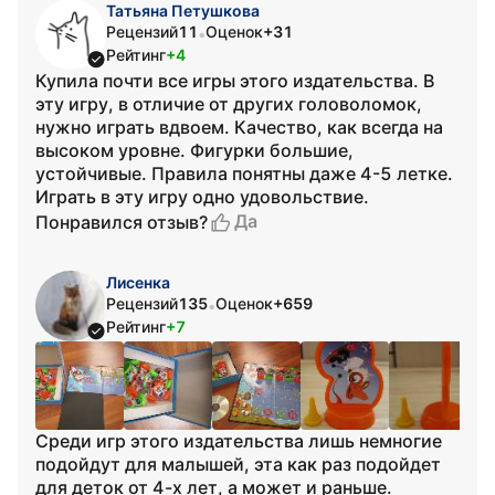
Татьяна Петушкова
Рецензий
11
Оценок
+31
•
Рейтинг
+4
Купила почти все игры этого издательства. В
эту игру, в отличие от других головоломок,
нужно играть вдвоем. Качество, как всегда на
высоком уровне. Фигурки большие,
устойчивые. Правила понятны даже 4-5 летке.
Играть в эту игру одно удовольствие.
Да
Понравился отзыв?
Лисенка
Рецензий
135
Оценок
+659
•
Рейтинг
+7
Среди игр этого издательства лишь немногие
подойдут для малышей, эта как раз подойдет
для деток от 4-х лет, а может и раньше.