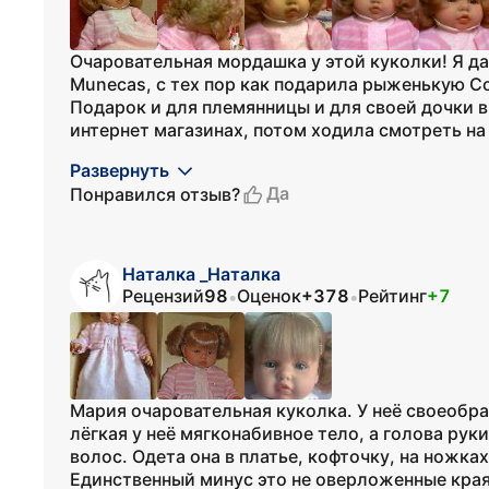
Очаровательная мордашка у этой куколки! Я да
Munecas, с тех пор как подарила рыженькую С
Подарок и для племянницы и для своей дочки в
интернет магазинах, потом ходила смотреть на 
Развернуть
Да
Понравился отзыв?
Наталка _Наталка
Рецензий
98
Оценок
+378
Рейтинг
+7
•
•
Мария очаровательная куколка. У неё своеобр
лёгкая у неё мягконабивное тело, а голова рук
волос. Одета она в платье, кофточку, на ножка
Единственный минус это не оверложенные края 