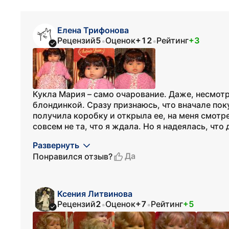
Елена Трифонова
Рецензий
5
Оценок
+12
Рейтинг
+3
•
•
Кукла Мария – само очарование. Даже, несмотря
блондинкой. Сразу признаюсь, что вначале пок
получила коробку и открыла ее, на меня смотр
совсем не та, что я ждала. Но я надеялась, что 
Развернуть
Да
Понравился отзыв?
Ксения Литвинова
Рецензий
2
Оценок
+7
Рейтинг
+5
•
•