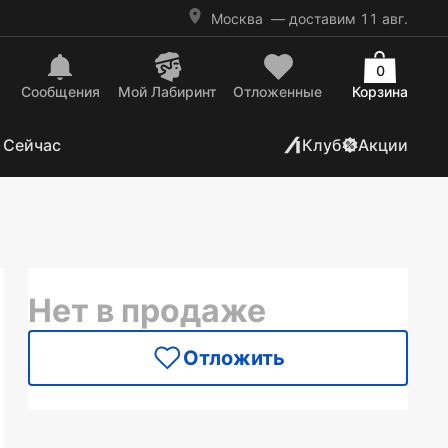
Москва
— доставим 11 авг.
0
Сообщения
Mой Лабиринт
Отложенные
Корзина
 Сейчас
Клуб
Акции
Нет в продаже
Отложить