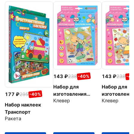
143
238
143
238
-40%
-4
Набор для
Набор для
изготовления
изготовлени
177
295
-40%
Клевер
Клевер
картины Барашек
картины Ове
Набор наклеек
Беня на скейте
Белла на кух
Транспорт
Ракета