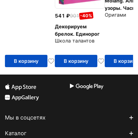
Molang. Алм
ассортименте
узоры. Часы.
Оригами
Летний отды
541
901
-40%
Декорируем
брелок. Единорог
Школа талантов
В корзину
В корзину
В корзин
Мы в соцсетях
Каталог