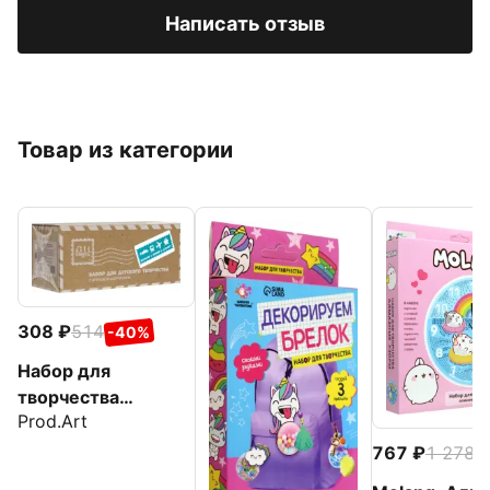
Написать отзыв
Товар из категории
308
514
-40%
Набор для
творчества
Prod.Art
Морской
контейнер-
767
1 278
-
раскраска, в