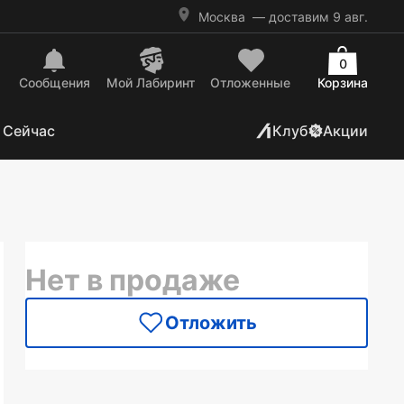
Москва
— доставим 9 авг.
0
Сообщения
Mой Лабиринт
Отложенные
Корзина
 Сейчас
Клуб
Акции
Нет в продаже
Отложить