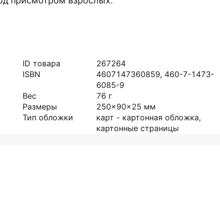
под присмотром взрослых.
ID товара
267264
ISBN
4607147360859, 460-7-1473-
6085-9
Вес
76
г
Размеры
250x90x25
мм
Тип обложки
карт - картонная обложка,
картонные страницы