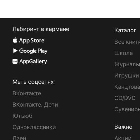
Лабиринт в кармане
Каталог
Все книг
Школа
Журнал
Игрушки
Мы в соцсетях
Канцтов
ВКонтакте
CD/DVD
ВКонтакте. Дети
Сувенир
Ютьюб
Важно
Одноклассники
Дзен
Акции