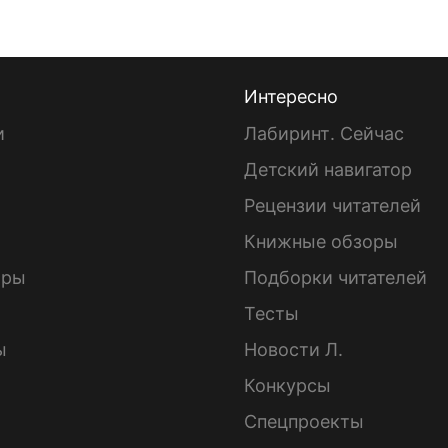
Интересно
и
Лабиринт. Сейчас
Детский навигатор
ы
Рецензии читателей
Книжные обзоры
ары
Подборки читателей
Тесты
ы
Новости Л.
Конкурсы
Спецпроекты