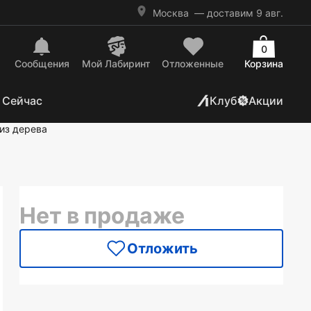
Москва
— доставим 9 авг.
0
Сообщения
Mой Лабиринт
Отложенные
Корзина
 Сейчас
Клуб
Акции
из дерева
Нет в продаже
Отложить