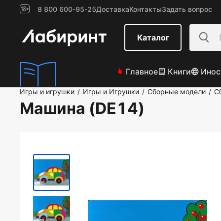
8 800 600-95-25
Доставка
Контакты
Задать вопрос
Каталог
Главное
Книги
Инос
Игры и игрушки
Игры и Игрушки
Сборные модели
С
/
/
/
Машина (DE14)