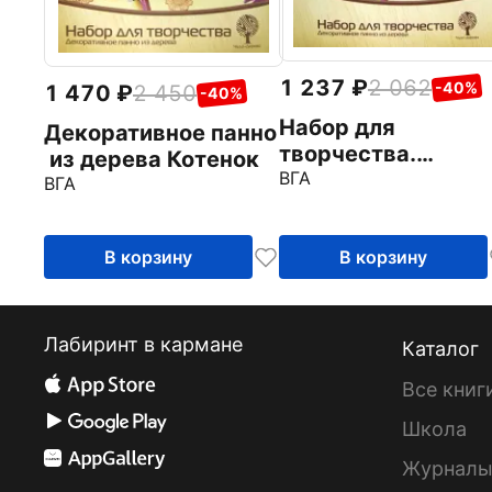
1 237
2 062
-40%
1 470
2 450
-40%
Набор для
Декоративное панно
творчества.
из дерева Котенок
Декоративное пан
ВГА
ВГА
из дерева "Розы"
(LTH-H005A-S)
В корзину
В корзину
Лабиринт в кармане
Каталог
Все книг
Школа
Журнал