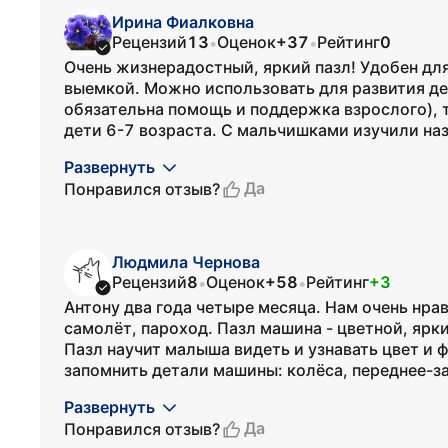
Ирина Фиалковна
Рецензий
13
Оценок
+37
Рейтинг
0
•
•
Очень жизнерадостный, яркий пазл! Удобен для
выемкой. Можно использовать для развития дете
обязательна помощь и поддержка взрослого), 
дети 6-7 возраста. С мальчишками изучили наз
Развернуть
Да
Понравился отзыв?
Людмила Чернова
Рецензий
8
Оценок
+58
Рейтинг
+3
•
•
Антону два года четыре месяца. Нам очень нрав
самолёт, пароход. Пазл машина - цветной, ярк
Пазл научит малыша видеть и узнавать цвет и 
запомнить детали машины: колёса, переднее-за
Развернуть
Да
Понравился отзыв?