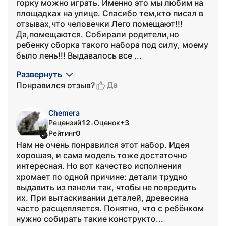
горку можно играть. Именно это мы любим на
площадках на улице. Спасибо тем,кто писал в
отзывах,что человечки Лего помещают!!!
Да,помещаются. Собирали родители,но
ребенку сборка такого набора под силу, моему
было лень!!! Выдавалось все ...
Развернуть
Да
Понравился отзыв?
Chemera
Рецензий
12
Оценок
+3
•
Рейтинг
0
Нам не очень понравился этот набор. Идея
хорошая, и сама модель тоже достаточно
интересная. Но вот качество исполнения
хромает по одной причине: детали трудно
выдавить из панели так, чтобы не повредить
их. При вытаскивании деталей, древесина
часто расщепляется. Понятно, что с ребёнком
нужно собирать такие конструкто...