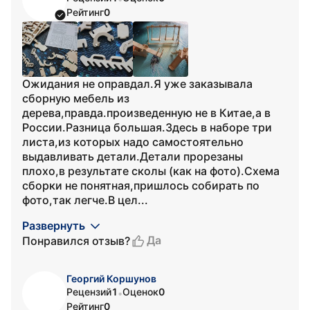
Рейтинг
0
Ожидания не оправдал.Я уже заказывала
сборную мебель из
дерева,правда.произведенную не в Китае,а в
России.Разница большая.Здесь в наборе три
листа,из которых надо самостоятельно
выдавливать детали.Детали прорезаны
плохо,в результате сколы (как на фото).Схема
сборки не понятная,пришлось собирать по
фото,так легче.В цел...
Развернуть
Да
Понравился отзыв?
Георгий Коршунов
Рецензий
1
Оценок
0
•
Рейтинг
0