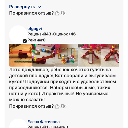
Развернуть
Да
Понравился отзыв?
olgagvi
Рецензий
43
Оценок
+46
•
Рейтинг
0
Лето дождливое, ребенок хочется гулять на
детской площадке( Вот собрали и выгуливаем
кукол! Подружки приходят и с удовольствием
присоединяются. Наборы необычные, таких
нет ни у кого) И практичные! Не убиваемые
можно сказать!
Да
Понравился отзыв?
Елена Фетисова
Рецензий
1
Оценок
0
•