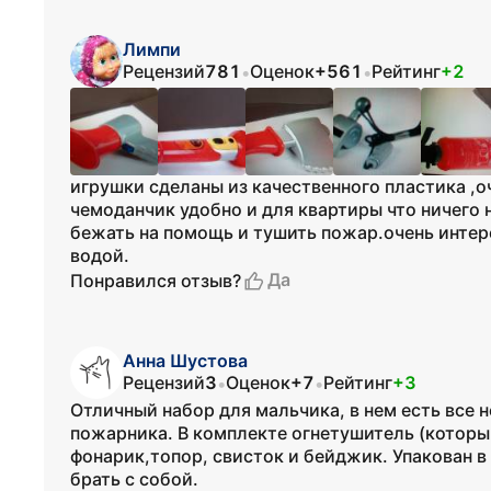
Лимпи
Рецензий
781
Оценок
+561
Рейтинг
+2
•
•
игрушки сделаны из качественного пластика ,о
чемоданчик удобно и для квартиры что ничего н
бежать на помощь и тушить пожар.очень интер
водой.
Да
Понравился отзыв?
Анна Шустова
Рецензий
3
Оценок
+7
Рейтинг
+3
•
•
Отличный набор для мальчика, в нем есть все 
пожарника. В комплекте огнетушитель (которы
фонарик,топор, свисток и бейджик. Упакован 
брать с собой.