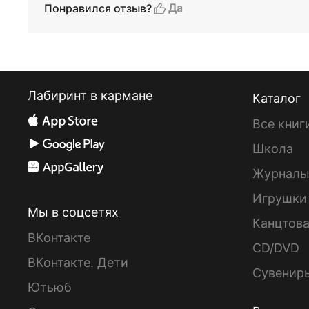
Да
Понравился отзыв?
Лабиринт в кармане
Каталог
Все книг
Школа
Журнал
Игрушки
Мы в соцсетях
Канцтов
ВКонтакте
CD/DVD
ВКонтакте. Дети
Сувенир
Ютьюб