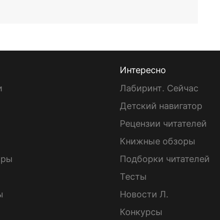
Интересно
и
Лабиринт. Сейчас
Детский навигатор
ы
Рецензии читателей
Книжные обзоры
ары
Подборки читателей
Тесты
ы
Новости Л.
Конкурсы