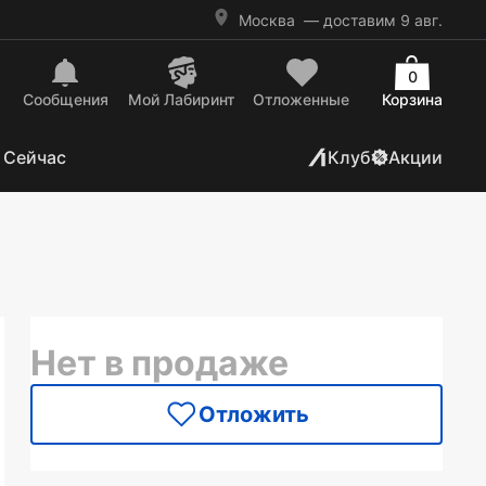
Москва
— доставим 9 авг.
0
Сообщения
Mой Лабиринт
Отложенные
Корзина
 Сейчас
Клуб
Акции
Нет в продаже
Отложить