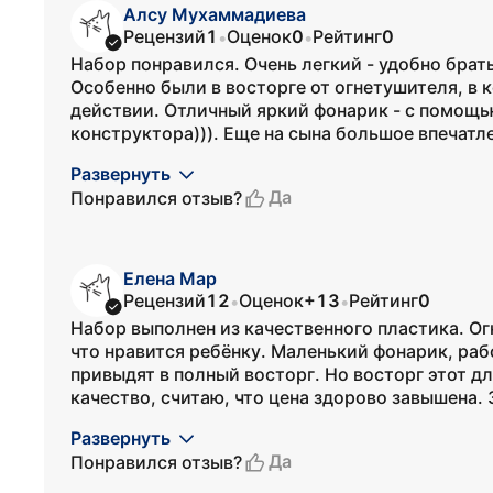
Алсу Мухаммадиева
Рецензий
1
Оценок
0
Рейтинг
0
•
•
Набор понравился. Очень легкий - удобно брать
Особенно были в восторге от огнетушителя, в 
действии. Отличный яркий фонарик - с помощь
конструктора))). Еще на сына большое впечатле
Развернуть
Да
Понравился отзыв?
Елена Мар
Рецензий
12
Оценок
+13
Рейтинг
0
•
•
Набор выполнен из качественного пластика. Ог
что нравится ребёнку. Маленький фонарик, раб
привыдят в полный восторг. Но восторг этот д
качество, считаю, что цена здорово завышена. З
Развернуть
Да
Понравился отзыв?