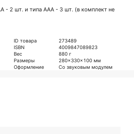
- 2 шт. и типа ААА - 3 шт. (в комплект не
ID товара
273489
ISBN
4009847089823
Вес
880
г
Размеры
280x330x100
мм
Оформление
Со звуковым модулем