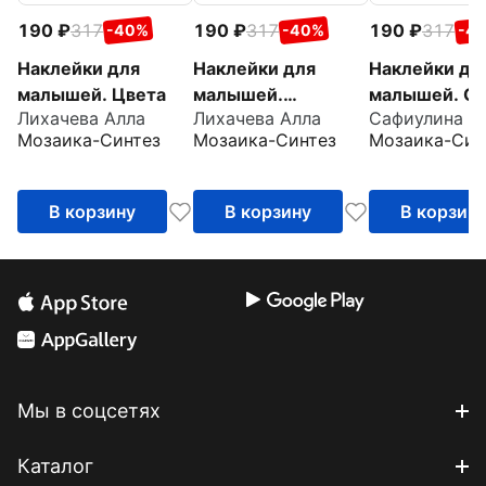
190
317
190
317
190
317
-40%
-40%
-4
Наклейки для
Наклейки для
Наклейки дл
малышей. Цвета
малышей.
малышей. О
Лихачева Алла
Лихачева Алла
Сафиулина А
Противоположност
много
Мозаика-Синтез
Мозаика-Синтез
Мозаика-Син
и
В корзину
В корзину
В корзин
Мы в соцсетях
Каталог