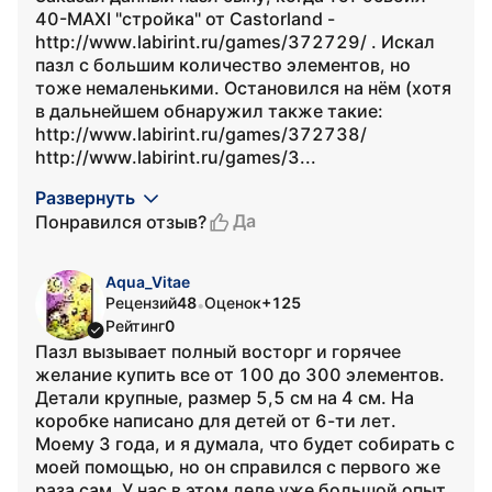
40-MAXI "стройка" от Castorland -
http://www.labirint.ru/games/372729/ . Искал
пазл с большим количество элементов, но
тоже немаленькими. Остановился на нём (хотя
в дальнейшем обнаружил также такие:
http://www.labirint.ru/games/372738/
http://www.labirint.ru/games/3...
Развернуть
Да
Понравился отзыв?
Aqua_Vitae
Рецензий
48
Оценок
+125
•
Рейтинг
0
Пазл вызывает полный восторг и горячее
желание купить все от 100 до 300 элементов.
Детали крупные, размер 5,5 см на 4 см. На
коробке написано для детей от 6-ти лет.
Моему 3 года, и я думала, что будет собирать с
моей помощью, но он справился с первого же
раза сам. У нас в этом деле уже большой опыт