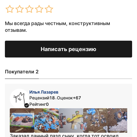
Мы всегда рады честным, конструктивным
отзывам.
Написать рецензию
Покупатели 2
Илья Лазарев
Рецензий
18
Оценок
+67
•
Рейтинг
0
Заказал данный пазл сыну, когда тот освоил