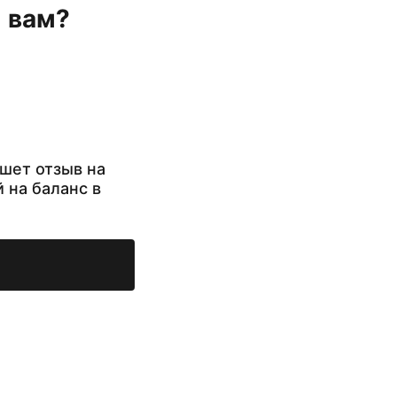
н вам?
шет отзыв на
й на баланс в