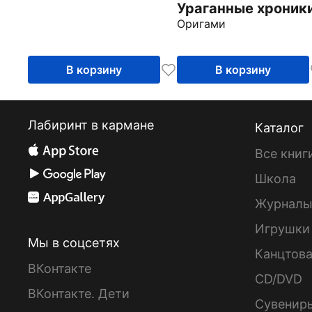
Ураганные хроник
Оригами
В корзину
В корзину
Лабиринт в кармане
Каталог
Все книг
Школа
Журнал
Игрушки
Мы в соцсетях
Канцтов
ВКонтакте
CD/DVD
ВКонтакте. Дети
Сувенир