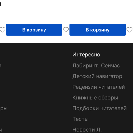
и
В корзину
В корзину
Интересно
и
Лабиринт. Сейчас
Детский навигатор
ы
Рецензии читателей
Книжные обзоры
ары
Подборки читателей
Тесты
ы
Новости Л.