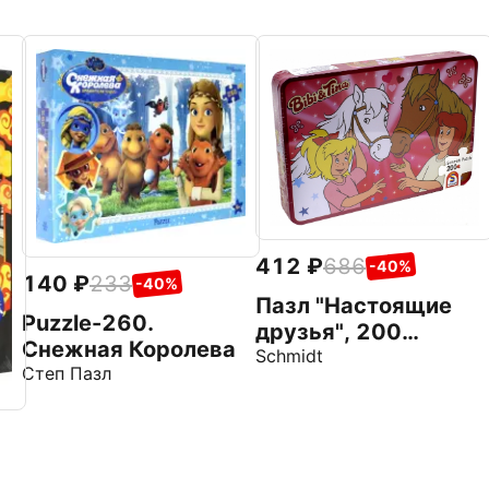
412
686
-40%
140
233
-40%
Пазл "Настоящие
Puzzle-260.
друзья", 200
Снежная Королева
элементов (55551)
Schmidt
Степ Пазл