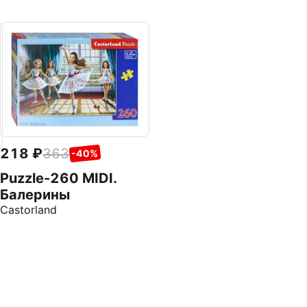
218
363
-40%
Puzzle-260 MIDI.
Балерины
Castorland