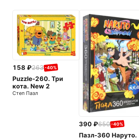
158
263
-40%
Puzzle-260. Три
кота. New 2
Степ Пазл
390
650
-40%
Пазл-360 Наруто.