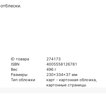
 отблески.
ID товара
274173
ISBN
4005556126781
Вес
496
г
Размеры
230x334x37
мм
Тип обложки
карт - картонная обложка,
картонные страницы