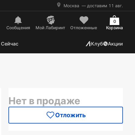
Москва
— доставим 11 авг.
0
Сообщения
Mой Лабиринт
Отложенные
Корзина
 Сейчас
Клуб
Акции
Нет в продаже
Отложить