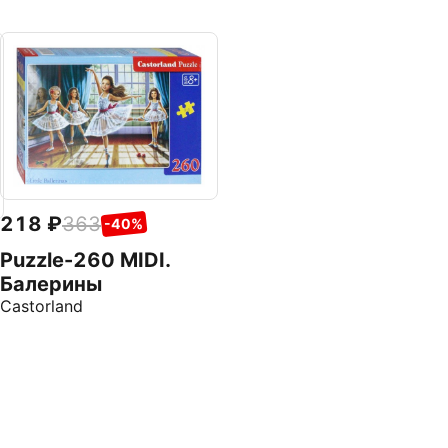
218
363
-40%
Puzzle-260 MIDI.
Балерины
Castorland