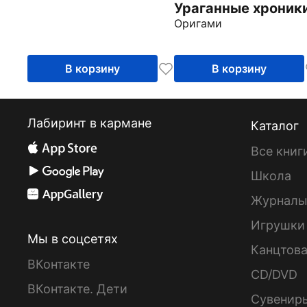
Ураганные хроник
Оригами
В корзину
В корзину
Лабиринт в кармане
Каталог
Все книг
Школа
Журнал
Игрушки
Мы в соцсетях
Канцтов
ВКонтакте
CD/DVD
ВКонтакте. Дети
Сувенир