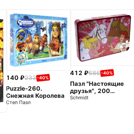
412
686
-40%
140
233
-40%
Пазл "Настоящие
Puzzle-260.
друзья", 200
Снежная Королева
элементов (55551)
Schmidt
Степ Пазл