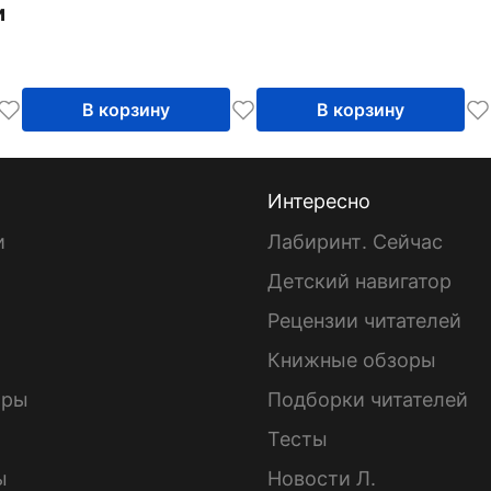
и
В корзину
В корзину
Интересно
и
Лабиринт. Сейчас
Детский навигатор
ы
Рецензии читателей
Книжные обзоры
ары
Подборки читателей
Тесты
ы
Новости Л.