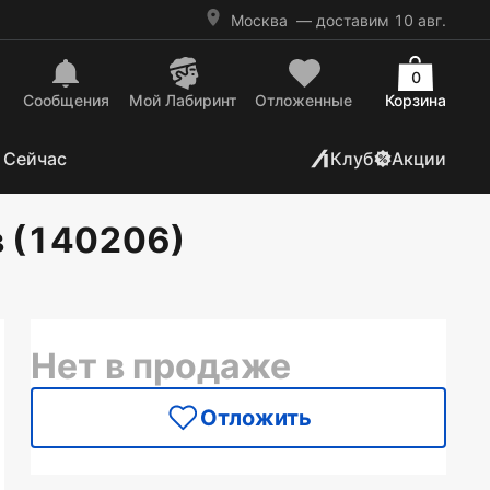
Москва
— доставим 10 авг.
0
Сообщения
Mой Лабиринт
Отложенные
Корзина
 Сейчас
Клуб
Акции
в (140206)
Нет в продаже
Отложить