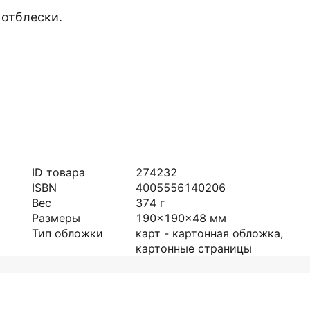
 отблески.
ID товара
274232
ISBN
4005556140206
Вес
374
г
Размеры
190x190x48
мм
Тип обложки
карт - картонная обложка,
картонные страницы