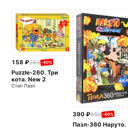
158
263
-40%
Puzzle-260. Три
кота. New 2
Степ Пазл
390
650
-40%
Пазл-360 Наруто.