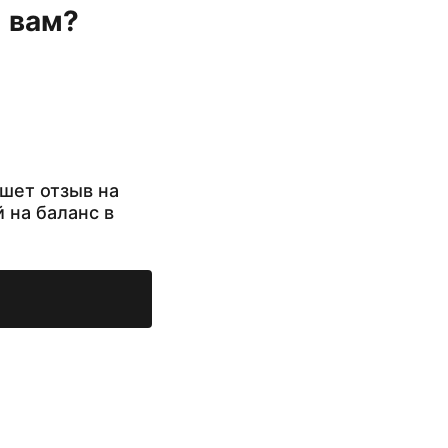
н вам?
шет отзыв на
й на баланс в