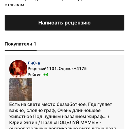
отзывам.
Написать рецензию
Покупатели 1
ЛиС-а
Рецензий
1131
Оценок
+4175
•
Рейтинг
+4
Есть на свете место беззаботное, Где гуляет
важно, словно граф, Очень длинношеее
животное Под чудным названием жираф… /
Юрий Энтин / Пазл «ПОЦЕЛУЙ МАМЫ» -
очаровательный вертикально вытянутый пазл