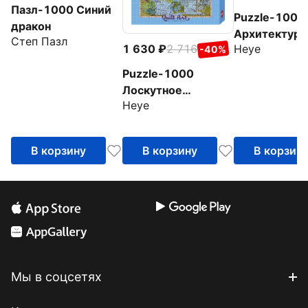
Пазл-1000 Синий
Puzzle-1000
дракон
Архитектурн
Степ Пазл
Heye
1 630
2 716
-40%
фантазия. Д
внутри
Puzzle-1000
Лоскутное
Heye
искусство.
Ленивец
В корзину
В корзину
В корзин
Мы в соцсетях