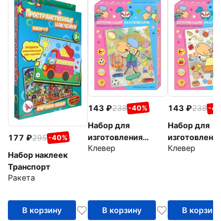
143
238
143
238
-40%
-4
Набор для
Набор для
изготовления
изготовлени
177
295
-40%
Клевер
Клевер
картины Барашек
картины Ове
Набор наклеек
Беня на скейте
Белла на кух
Транспорт
Ракета
В корзину
В корзину
В корзин