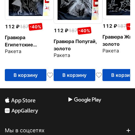
112
187
-4
112
187
-40%
112
187
-40%
Гравюра Жи
Гравюра
Гравюра Попугай,
золото
Египетские
золото
Ракета
Ракета
пирамиды, золото
Ракета
В корзину
В корзину
В корзин
Мы в соцсетях