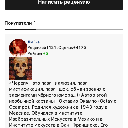
Написать рецензию
Покупатели 1
ЛиС-а
Рецензий
1131
Оценок
+4175
•
Рейтинг
+5
«Череп» - это пазл- иллюзия, пазл-
мистификация, пазл- шок, обман зрения с
элементами чёрного юмора…)) Автор этой
необычной картины - Октавио Окампо (Octavio
Ocampo). Родился художник в 1943 году в
Мексике. Обучался в Институте
Изобразительных Искусств в Мехико и в
Институте Искусств в Сан- Франциско. Его