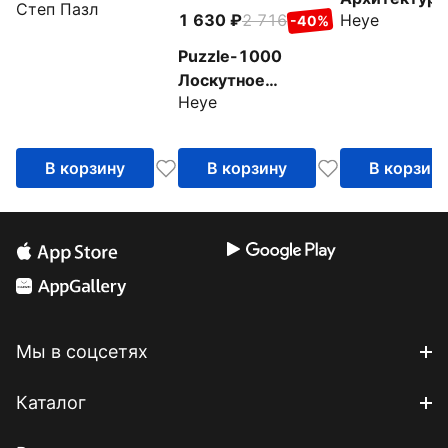
Степ Пазл
Heye
1 630
2 716
-40%
фантазия. Д
внутри
Puzzle-1000
Лоскутное
Heye
искусство.
Ленивец
В корзину
В корзину
В корзин
Мы в соцсетях
Каталог