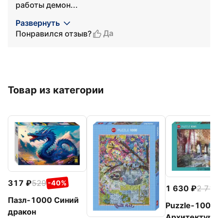
работы демон...
Развернуть
Да
Понравился отзыв?
Товар из категории
317
529
-40%
1 630
2 71
Пазл-1000 Синий
Puzzle-1000
дракон
Архитектурн