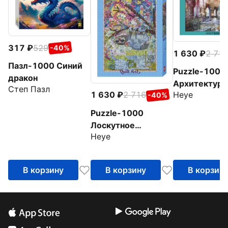
317
529
-40%
1 630
2 71
Пазл-1000 Синий
Puzzle-1000
дракон
Архитектурн
Степ Пазл
Heye
1 630
2 716
-40%
фантазия. Д
внутри
Puzzle-1000
Лоскутное
Heye
искусство.
Ленивец
В корзину
В корзину
В корзин