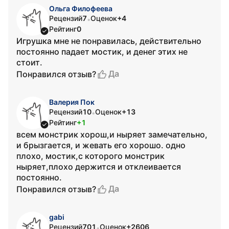
Ольга Филофеева
Рецензий
7
Оценок
+4
•
Рейтинг
0
Игрушка мне не понравилась, действительно
постоянно падает мостик, и денег этих не
стоит.
Да
Понравился отзыв?
Валерия Пок
Рецензий
10
Оценок
+13
•
Рейтинг
+1
всем монстрик хорош,и ныряет замечательно,
и брызгается, и жевать его хорошо. одно
плохо, мостик,с которого монстрик
ныряет,плохо держится и отклеивается
постоянно.
Да
Понравился отзыв?
gabi
Рецензий
701
Оценок
+2606
•