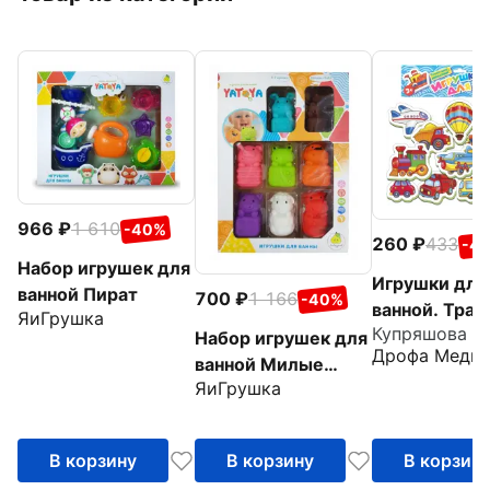
966
1 610
-40%
260
433
-4
Набор игрушек для
Игрушки для
ванной Пират
700
1 166
-40%
ванной. Тран
ЯиГрушка
Купряшова С.
Набор игрушек для
Дрофа Меди
ванной Милые
ЯиГрушка
животные
В корзину
В корзину
В корзин