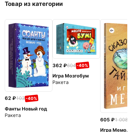
Товар из категории
362
604
-40%
Игра Мозгобум
Ракета
62
103
-40%
Фанты Новый год
Ракета
605
1 008
-
Игра Мемо.