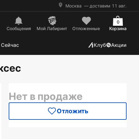
Москва
— доставим 11 авг.
0
Сообщения
Mой Лабиринт
Отложенные
Корзина
 Сейчас
Клуб
Акции
ксес
Нет в продаже
Отложить