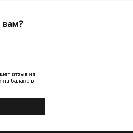
н вам?
шет отзыв на
й на баланс в