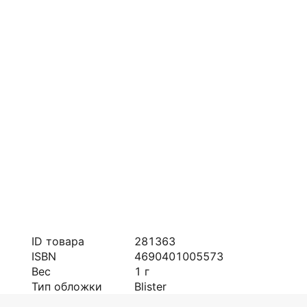
ID товара
281363
ISBN
4690401005573
Вес
1
г
Тип обложки
Blister