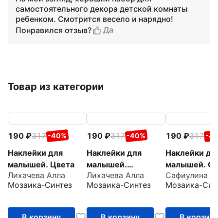
самостоятельного декора детской комнаты
ребенком. Смотрится весело и нарядно!
Да
Понравился отзыв?
Товар из категории
190
317
190
317
190
317
-40%
-40%
-4
Наклейки для
Наклейки для
Наклейки дл
малышей. Цвета
малышей.
малышей. О
Лихачева Алла
Лихачева Алла
Сафиулина А
Противоположност
много
Мозаика-Синтез
Мозаика-Синтез
Мозаика-Син
и
В корзину
В корзину
В корзин