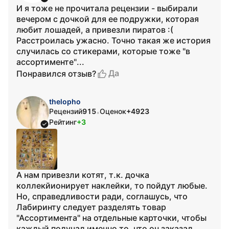
И я тоже не прочитала рецензии - выбирали
вечером с дочкой для ее подружки, которая
любит лошадей, а привезли пиратов :(
Расстроилась ужасно. Точно такая же история
случилась со стикерами, которые тоже "в
ассортименте"...
Да
Понравился отзыв?
thelopho
Рецензий
915
Оценок
+4923
•
Рейтинг
+3
А нам привезли котят, т.к. дочка
коллекйионирует наклейки, то пойдут любые.
Но, справедливости ради, соглашусь, что
Лабиринту следует разделять товар
"Ассортимента" на отдельные карточки, чтобы
каждый получал именно то, что он заказал.