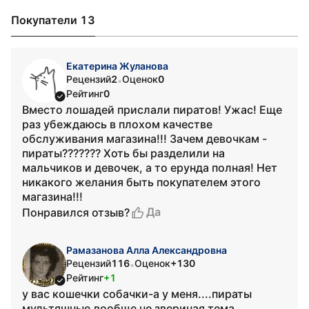
Покупатели 13
Екатерина Жуланова
Рецензий
2
Оценок
0
•
Рейтинг
0
Вместо лошадей прислали пиратов! Ужас! Еще
раз убеждаюсь в плохом качестве
обслуживания магазина!!! Зачем девочкам -
пираты??????? Хоть бы разделили на
мальчиков и девочек, а то ерунда полная! Нет
никакого желания быть покупателем этого
магазина!!!
Да
Понравился отзыв?
Рамазанова Алла Александровна
Рецензий
116
Оценок
+130
•
Рейтинг
+1
у вас кошечки собачки-а у меня....пираты
мультяшные,вообще не звериная тема