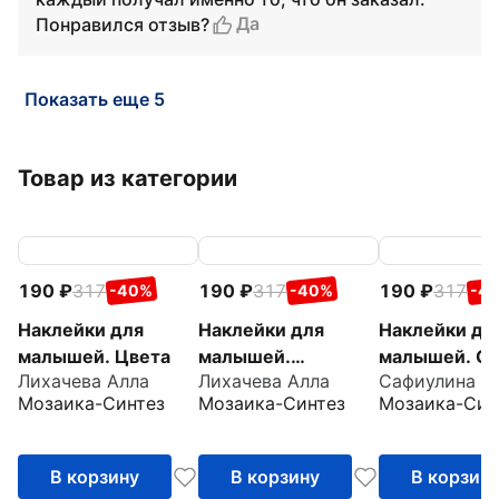
Да
Понравился отзыв?
Показать еще 5
Товар из категории
190
317
190
317
190
317
-40%
-40%
-4
Наклейки для
Наклейки для
Наклейки дл
малышей. Цвета
малышей.
малышей. О
Лихачева Алла
Лихачева Алла
Сафиулина А
Противоположност
много
Мозаика-Синтез
Мозаика-Синтез
Мозаика-Син
и
В корзину
В корзину
В корзин