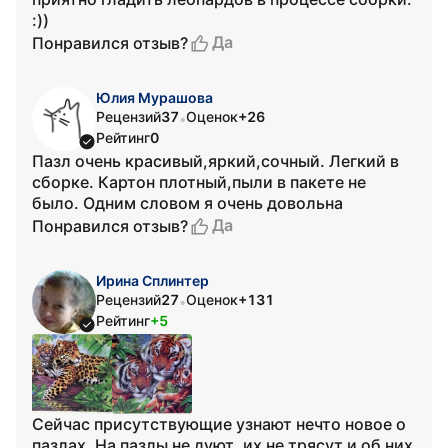
:))
Да
Понравился отзыв?
Юлия Мурашова
Рецензий
37
Оценок
+26
•
Рейтинг
0
Пазл очень красивый,яркий,сочный. Легкий в
сборке. Картон плотный,пыли в пакете не
было. Одним словом я очень довольна
Да
Понравился отзыв?
Ирина Сплинтер
Рецензий
27
Оценок
+131
•
Рейтинг
+5
Сейчас присутствующие узнают нечто новое о
пазлах. На пазлы не дуют, их не трясут и об них