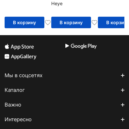
Heye
искусство.
Ленивец
В корзину
В корзину
В корзин
Мы в соцсетях
Каталог
Важно
Интересно