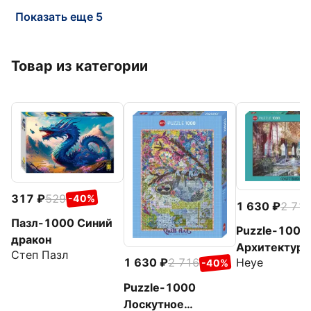
Показать еще 5
Товар из категории
317
529
-40%
1 630
2 71
Пазл-1000 Синий
Puzzle-1000
дракон
Архитектурн
Степ Пазл
Heye
1 630
2 716
-40%
фантазия. Д
внутри
Puzzle-1000
Лоскутное