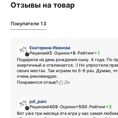
Отзывы на товар
Покупатели 13
Екатерина Иванова
Рецензий
5
Оценок
+8
Рейтинг
+1
•
•
Подарили на день рождения сыну. 4 года. По п
энергичный и отвлекается. :) Но упростила пра
своих местах. Так играем по 5-6 раз. Думаю, ч
очень рекомендую.
Да
Понравился отзыв?
juli_pani
Рецензий
409
Оценок
+500
Рейтинг
+3
•
•
Вот уже три месяца эта игра у нас самая люби