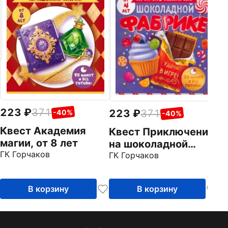
о
ГК
223
371
223
371
-40%
-40%
Квест Академия
Квест Приключения
магии, от 8 лет
на шоколадной
ГК Горчаков
фабрике, от 4 лет
ГК Горчаков
В корзину
В корзину