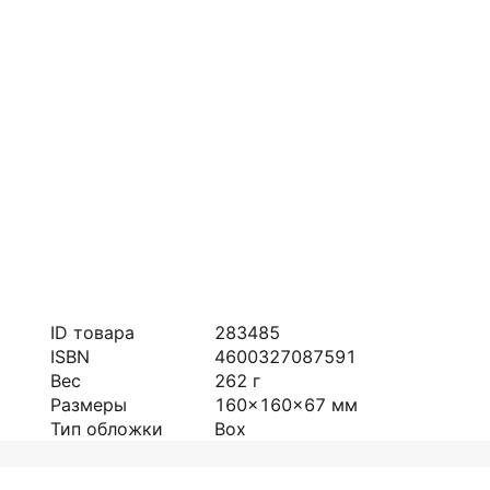
ID товара
283485
ISBN
4600327087591
Вес
262
г
Размеры
160x160x67
мм
Тип обложки
Box