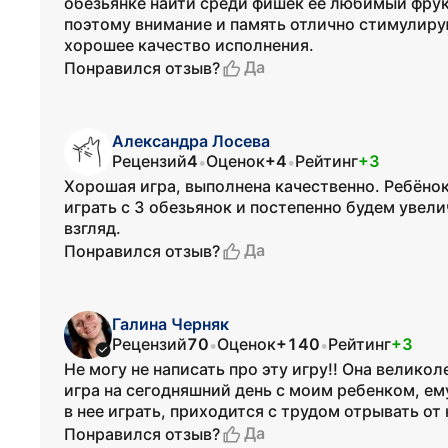
обезьянке найти среди фишек ее любимый фрукт
поэтому внимание и память отлично стимулиру
хорошее качество исполнения.
Да
Понравился отзыв?
Александра Лосева
Рецензий
4
Оценок
+4
Рейтинг
+3
•
•
Хорошая игра, выполнена качественно. Ребёнок 
играть с 3 обезьянок и постепенно будем увел
взгляд.
Да
Понравился отзыв?
Галина Черняк
Рецензий
70
Оценок
+140
Рейтинг
+3
•
•
Не могу не написать про эту игру!! Она велико
игра на сегодняшний день с моим ребенком, ему
в нее играть, приходится с трудом отрывать от
Да
Понравился отзыв?