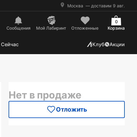
Москва
— доставим 9 авг.
0
Сообщения
Mой Лабиринт
Отложенные
Корзина
 Сейчас
Клуб
Акции
Нет в продаже
Отложить