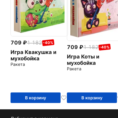
709
1 182
-40%
709
1 182
-40%
Игра Квакушка и
Игра Коты и
мухобойка
мухобойка
Ракета
Ракета
В корзину
В корзину