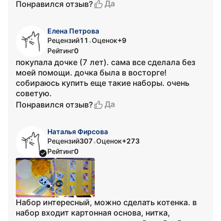
Да
Понравился отзыв?
Елена Петрова
Рецензий
11
Оценок
+9
•
Рейтинг
0
покупала дочке (7 лет). сама все сделала без
моей помощи. дочка была в восторге!
собираюсь купить еще такие наборы. очень
советую.
Да
Понравился отзыв?
Наталья Фирсова
Рецензий
307
Оценок
+273
•
Рейтинг
0
Набор интересный, можно сделать котенка. в
набор входит картонная основа, нитка,