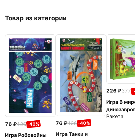
Товар из категории
226
377
-4
Игра В мире
динозавров
Ракета
76
126
-40%
76
126
-40%
Игра Танки и
Игра Робовойны