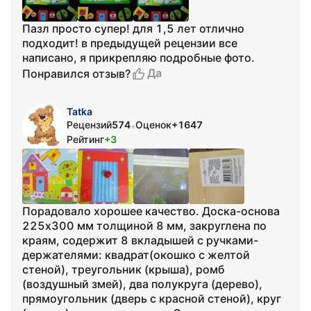
Пазл просто супер! для 1,5 лет отлично
подходит! в предыдущей рецензии все
написано, я прикрепляю подробные фото.
Да
Понравился отзыв?
Tatka
Рецензий
574
Оценок
+1647
•
Рейтинг
+3
Порадовало хорошее качество. Доска-основа
225х300 мм толщиной 8 мм, закруглена по
краям, содержит 8 вкладышей c ручками-
держателями: квадрат(окошко с желтой
стеной), треугольник (крыша), ромб
(воздушный змей), два полукруга (дерево),
прямоугольник (дверь с красной стеной), круг