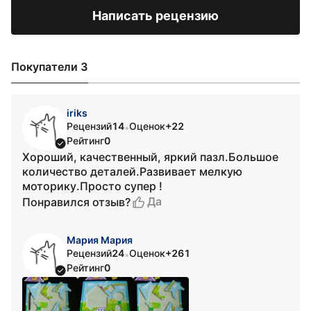
Написать рецензию
Покупатели 3
iriks
Рецензий
14
Оценок
+22
•
Рейтинг
0
Хороший, качественный, яркий пазл.Большое
количество деталей.Развивает мелкую
моторику.Просто супер !
Да
Понравился отзыв?
Мария Мария
Рецензий
24
Оценок
+261
•
Рейтинг
0