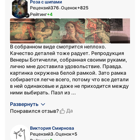
Роза с шипами
Рецензий
376
Оценок
+825
•
Рейтинг
+4
В собранном виде смотрится неплохо.
Качество деталей тоже радует. Репродукция
Венеры Ботичелли, собранная своими руками,
лично мне доставила удовольствие. Правда.
картинка окружена белой рамкой. Зато рамка
собирается легче всего, потому что все детали
в ней одинаковые и даже не приходится между
ними выбирать. Пазл из ...
Развернуть
Да
Понравился отзыв?
Виктория Смирнова
Рецензий
3
Оценок
+5
•