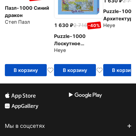
1 630
2 71
Пазл-1000 Синий
Puzzle-1000
дракон
Архитектурн
Степ Пазл
Heye
1 630
2 716
-40%
фантазия. Д
внутри
Puzzle-1000
Лоскутное
Heye
искусство.
Ленивец
В корзину
В корзину
В корзин
Мы в соцсетях