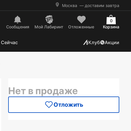
Москва
— доставим завтра
0
Сообщения
Mой Лабиринт
Отложенные
Корзина
 Сейчас
Клуб
Акции
)
Нет в продаже
Отложить