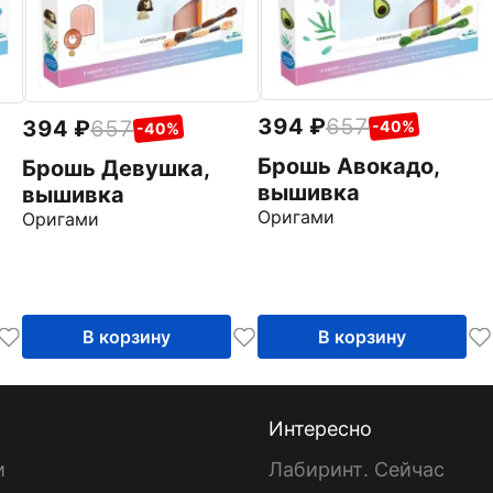
394
657
394
657
-40%
-40%
Брошь Авокадо,
Брошь Девушка,
вышивка
вышивка
Оригами
Оригами
В корзину
В корзину
Интересно
и
Лабиринт. Сейчас