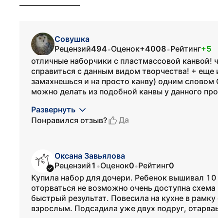
Cовушка
Рецензий
494
Оценок
+4008
Рейтинг
+5
•
•
отличные наборчики с пластмассовой канвой! ч
справиться с данным видом творчества! + еще 
замахнешься и на просто канву) одним словом
можно делать из подобной канвы у данного про
Развернуть
Да
Понравился отзыв?
Оксана Завьялова
Рецензий
1
Оценок
0
Рейтинг
0
•
•
Купила набор для дочери. Ребенок вышивал 10 
оторваться не возможно очень доступна схема ,
быстрый результат. Повесила на кухне в рамк
взрослым. Подсадила уже двух подруг, отарваьт