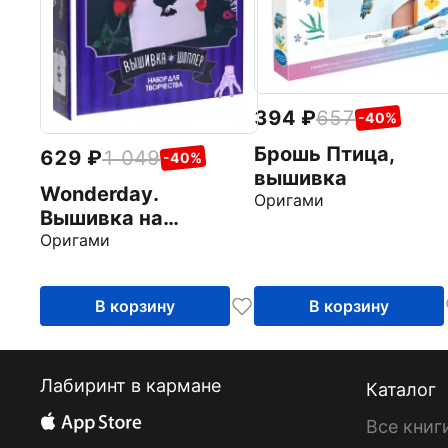
394
657
-40%
Брошь Птица,
629
1 049
-40%
вышивка
Wonderday.
Оригами
Вышивка на
шоппере. Девушка
Оригами
В корзину
В корзину
Лабиринт в кармане
Каталог
Все книг