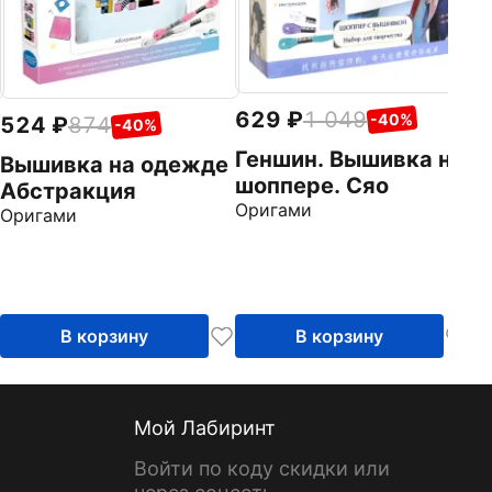
629
1 049
-40%
524
874
-40%
Геншин. Вышивка на
Вышивка на одежде
шоппере. Сяо
Абстракция
Оригами
Оригами
В корзину
В корзину
Мой Лабиринт
Войти по коду скидки или