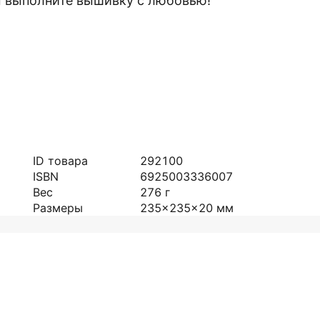
вы выполните вышивку с любовью!
ID товара
292100
ISBN
6925003336007
Вес
276
г
Размеры
235x235x20
мм