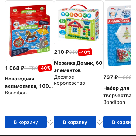
210
350
-40%
Мозаика Домик, 60
1 068
1 780
-40%
элементов
Десятое
737
1 229
-
Новогодняя
королевство
аквамозаика, 1000
Набор для
Bondibon
бусин
творчества.
Bondibon
Новогодняя
аквамозаика 
(ВВ4522)
В корзину
В корзину
В корзин