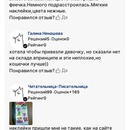
феечка.Немного подрасстроилась.Мягкие
наклейки,цвета нежные.
Да
Понравился отзыв?
Галина Ненашева
Рецензий
5
Оценок
0
•
Рейтинг
0
хотела чтобы привезли девочку, но сказали нет
на складе.впринципе и эти неплохие,но
кошечки лучше))
Да
Понравился отзыв?
Читательница-Писательница
Рецензий
99
Оценок
+165
•
Рейтинг
0
наклейки пришли мне не такие, как на сайте