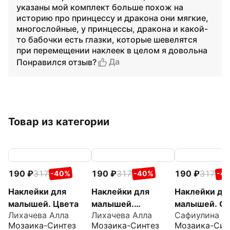
указаны мой комплект больше похож на
историю про принцессу и дракона они мягкие,
многослойные, у принцессы, дракона и какой-
то бабочки есть глазки, которые шевелятся
при перемещении наклеек в целом я довольна
Да
Понравился отзыв?
Товар из категории
190
317
190
317
190
317
-40%
-40%
-4
Наклейки для
Наклейки для
Наклейки дл
малышей. Цвета
малышей.
малышей. О
Лихачева Алла
Лихачева Алла
Сафиулина А
Противоположност
много
Мозаика-Синтез
Мозаика-Синтез
Мозаика-Син
и