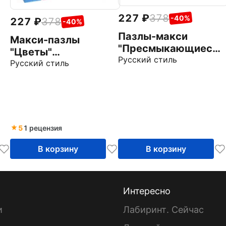
227
378
-40%
227
378
-40%
Пазлы-макси
Макси-пазлы
"Пресмыкающиеся"
"Цветы"
(50229/03529)
Русский стиль
(50234/03534)
Русский стиль
5
1 рецензия
В корзину
В корзину
Интересно
и
Лабиринт. Сейчас