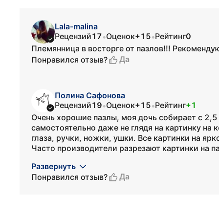
Lala-malina
Рецензий
17
Оценок
+15
Рейтинг
0
•
•
Племянница в восторге от пазлов!!! Рекоменду
Да
Понравился отзыв?
Полина Сафонова
Рецензий
19
Оценок
+15
Рейтинг
+1
•
•
Очень хорошие пазлы, моя дочь собирает с 2,5 
самостоятельно даже не глядя на картинку на 
глаза, ручки, ножки, ушки. Все картинки на яр
Часто производители разрезают картинки на паз
Развернуть
Да
Понравился отзыв?