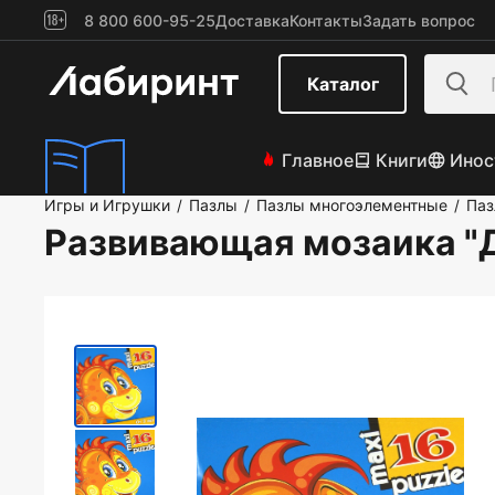
8 800 600-95-25
Доставка
Контакты
Задать вопрос
Каталог
Главное
Книги
Инос
Игры и Игрушки
Пазлы
Пазлы многоэлементные
Паз
/
/
/
Развивающая мозаика "