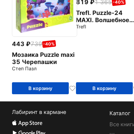
819
1 365
-40%
Trefl. Puzzle-24
MAXI. Волшебное
путешествие,
Trefl
Фрозен2
443
739
-40%
Мозаика Puzzle maxi
35 Черепашки
Степ Пазл
В корзину
В корзину
Лабиринт в кармане
Каталог
Все книг