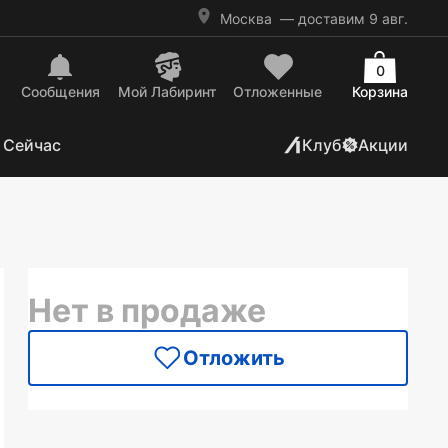
Москва
— доставим 9 авг.
0
Сообщения
Mой Лабиринт
Отложенные
Корзина
 Сейчас
Клуб
Акции
Нет в продаже
Отложить