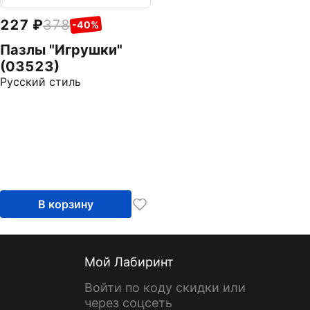
227
378
-40%
Пазлы "Игрушки"
(03523)
Русский стиль
В корзину
Мой Лабиринт
Войти по коду скидки или
через соцсеть