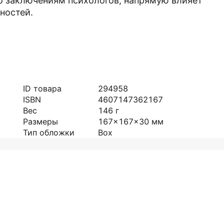
о заключениям психологов, напрямую влияет
ностей.
ID товара
294958
ISBN
4607147362167
Вес
146
г
Размеры
167x167x30
мм
Тип обложки
Box