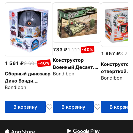
733
1 222
-40%
1 957
3 26
Конструктор
1 561
2 601
-40%
Конструктор 
Военный Десант.
отверткой
Bondibon
Сборный динозавр
Танк, 147 деталей
Bondibon
Автобус, кр
Дино Бонди.
Bondibon
Трицератопс, со
светом и звуком, в
яйце
В корзину
В корзину
В корзин