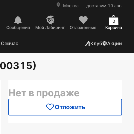
Москва
— доставим 10 авг.
0
Сообщения
Mой Лабиринт
Отложенные
Корзина
 Сейчас
Клуб
Акции
400315)
Нет в продаже
Отложить