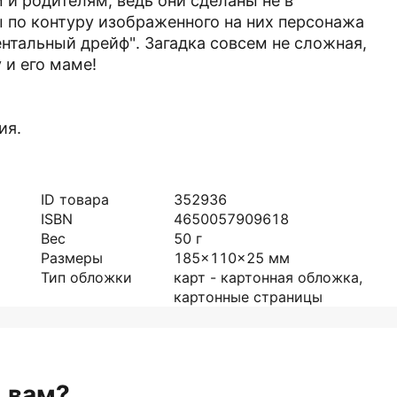
 и родителям, ведь они сделаны не в
 по контуру изображенного на них персонажа
нтальный дрейф". Загадка совсем не сложная,
 и его маме!
ия.
ID товара
352936
ISBN
4650057909618
Вес
50
г
Размеры
185x110x25
мм
Тип обложки
карт - картонная обложка,
картонные страницы
н вам?