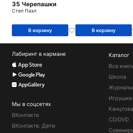
35 Черепашки
Степ Пазл
В корзину
В корзину
Лабиринт в кармане
Каталог
Все книг
Школа
Журнал
Игрушки
Мы в соцсетях
Канцтов
ВКонтакте
CD/DVD
ВКонтакте. Дети
Сувенир