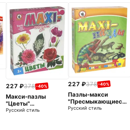
227
378
-40%
227
378
-40%
Пазлы-макси
Макси-пазлы
"Пресмыкающиеся"
"Цветы"
(50229/03529)
Русский стиль
(50234/03534)
Русский стиль