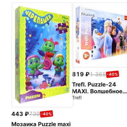
819
1 365
-40%
Trefl. Puzzle-24
MAXI. Волшебное
путешествие,
Trefl
Фрозен2
443
739
-40%
Мозаика Puzzle maxi