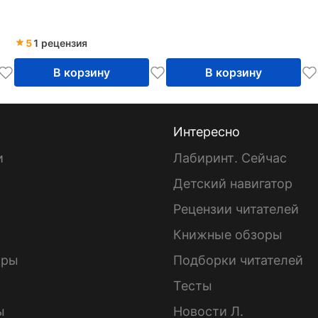
5
1 рецензия
В корзину
В корзину
Интересно
и
Лабиринт. Сейчас
Детский навигатор
ы
Рецензии читателей
Книжные обзоры
ары
Подборки читателей
Тесты
ы
Новости Л.