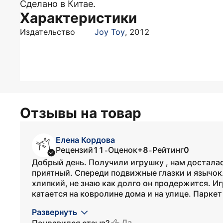
Сделано в Китае.
Характеристики
Издательство
Joy Toy
,
2012
Отзывы на товар
Елена Кордова
Рецензий
11
Оценок
+8
Рейтинг
0
•
•
Добрый день. Получили игрушку , нам досталас
приятный. Спереди подвижные глазки и язычок
хлипкий, не знаю как долго он продержится. И
катается на ковролине дома и на улице. Паркет
Развернуть
Да
Понравился отзыв?