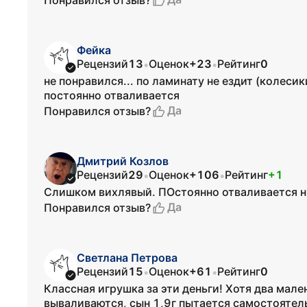
Фейка
Рецензий
13
Оценок
+23
Рейтинг
0
•
•
не понравился... по ламинату не ездит (колесик
постоянно отваливается
Да
Понравился отзыв?
Дмитрий Козлов
Рецензий
29
Оценок
+106
Рейтинг
+1
•
•
Слишком вихлявый. ПОстоянно отваливается н
Да
Понравился отзыв?
Светлана Петрова
Рецензий
15
Оценок
+61
Рейтинг
0
•
•
Классная игрушка за эти деньги! Хотя два мал
вываливаются, сын 1,9г пытается самостоятельн