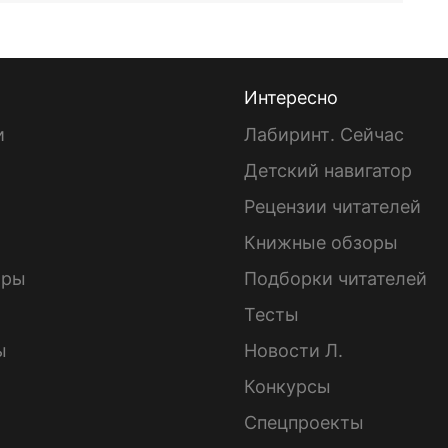
Интересно
и
Лабиринт. Сейчас
Детский навигатор
ы
Рецензии читателей
Книжные обзоры
ары
Подборки читателей
Тесты
ы
Новости Л.
Конкурсы
Спецпроекты