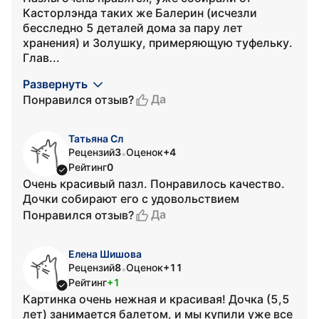
Касторлэнда таких же Балерин (исчезли
бесследно 5 деталей дома за пару лет
хранения) и Золушку, примеряющую туфельку.
Глав...
Развернуть
Да
Понравился отзыв?
Татьяна Сл
Рецензий
3
Оценок
+4
•
Рейтинг
0
Очень красивый пазл. Понравилось качество.
Дочки собирают его с удовольствием
Да
Понравился отзыв?
Елена Шишова
Рецензий
8
Оценок
+11
•
Рейтинг
+1
Картинка очень нежная и красивая! Дочка (5,5
лет) занимается балетом, и мы купили уже все