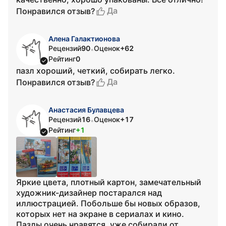
Да
Понравился отзыв?
Алена Галактионова
Рецензий
90
Оценок
+62
•
Рейтинг
0
пазл хороший, четкий, собирать легко.
Да
Понравился отзыв?
Анастасия Булавцева
Рецензий
16
Оценок
+17
•
Рейтинг
+1
Яркие цвета, плотный картон, замечательный
художник-дизайнер постарался над
иллюстрацией. Побольше бы новых образов,
которых нет на экране в сериалах и кино.
Пазлы очень нравятся, уже собирали от