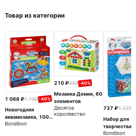
Товар из категории
210
350
-40%
Мозаика Домик, 60
1 068
1 780
-40%
элементов
Десятое
737
1 229
-
Новогодняя
королевство
аквамозаика, 1000
Набор для
Bondibon
бусин
творчества.
Bondibon
Новогодняя