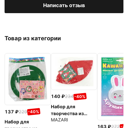
Написать отзыв
Товар из категории
140
234
-40%
Набор для
137
229
-40%
творчества из
MAZARI
текстиля Christmas
Набор для
163
272
hat, в
-4