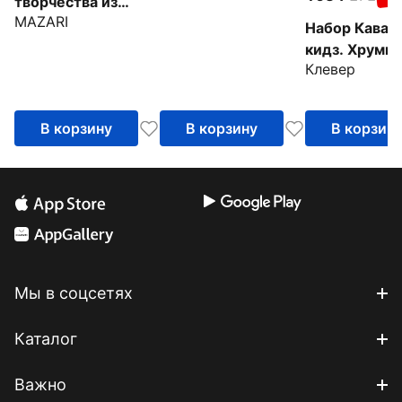
творчества из
ассортименте
MAZARI
текстиля Christmas
Набор Каваи
garland, в
кидз. Хрумик
ассортименте
Клевер
В корзину
В корзину
В корзин
Мы в соцсетях
Каталог
Важно