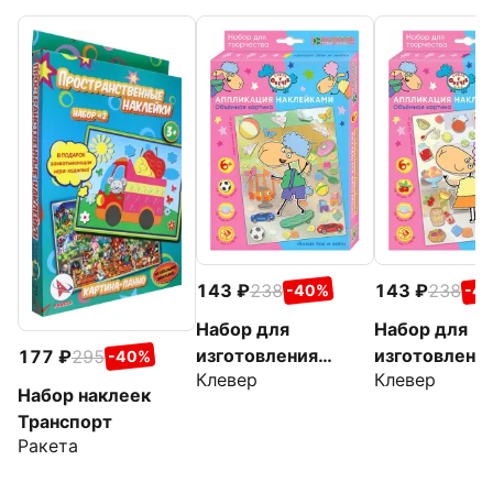
143
238
143
238
-40%
-4
Набор для
Набор для
изготовления
изготовлени
177
295
-40%
Клевер
Клевер
картины Барашек
картины Ове
Набор наклеек
Беня на скейте
Белла на кух
Транспорт
Ракета