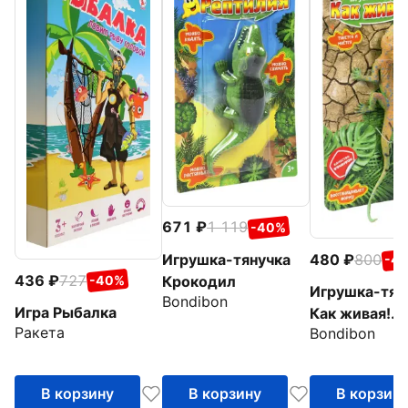
671
1 119
-40%
480
800
Игрушка-тянучка
-4
436
727
Крокодил
-40%
Игрушка-тян
Bondibon
Игра Рыбалка
Как живая!
Ракета
Bondibon
Ящерица
В корзину
В корзину
В корзин