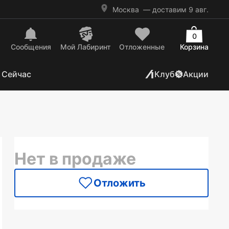
Москва
— доставим 9 авг.
0
Сообщения
Mой Лабиринт
Отложенные
Корзина
 Сейчас
Клуб
Акции
Нет в продаже
Отложить