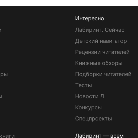
Интересно
и
Лабиринт. Сейчас
Детский навигатор
ы
Рецензии читателей
Книжные обзоры
ары
Подборки читателей
Тесты
ы
Новости Л.
Конкурсы
Спецпроекты
Лабиринт — всем
книги