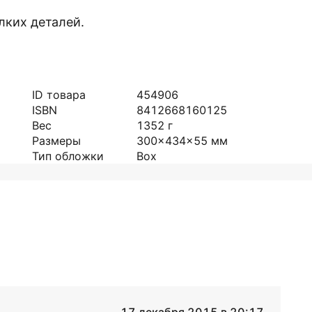
лких деталей.
ID товара
454906
ISBN
8412668160125
Вес
1352
г
Размеры
300x434x55
мм
Тип обложки
Box