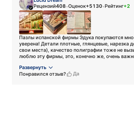
Lucid Dream
Рецензий
408
Оценок
+5130
Рейтинг
+2
•
•
Пазлы испанской фирмы Эдука покупаются мной н
уверена! Детали плотные, глянцевые, нарезка 
свои места), качество полиграфии тоже не вызы
люблю эту фирмы, это, конечно же, очень важны
Развернуть
Да
Понравился отзыв?