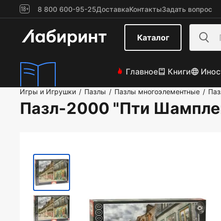
8 800 600-95-25
Доставка
Контакты
Задать вопрос
Каталог
Главное
Книги
Инос
Игры и Игрушки
Пазлы
Пазлы многоэлементные
Паз
/
/
/
Пазл-2000 "Пти Шамплен