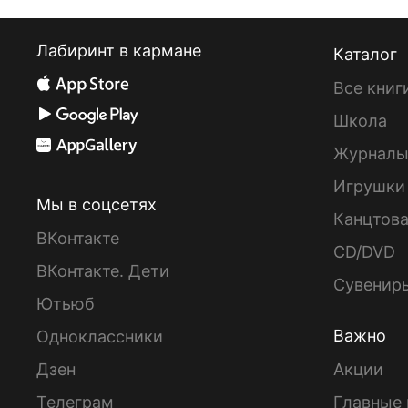
Лабиринт в кармане
Каталог
Все книг
Школа
Журнал
Игрушки
Мы в соцсетях
Канцтов
ВКонтакте
CD/DVD
ВКонтакте. Дети
Сувенир
Ютьюб
Важно
Одноклассники
Дзен
Акции
Телеграм
Главные 