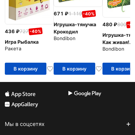
671
1 119
-40%
480
800
Игрушка-тянучка
-4
436
727
Крокодил
-40%
Игрушка-тян
Bondibon
Игра Рыбалка
Как живая!
Ракета
Bondibon
Ящерица
В корзину
В корзину
В корзин
Мы в соцсетях