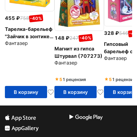
455
758
-40%
Тарелка-барельеф
328
546
-4
"Зайчик в зонтике"
148
247
-40%
Фантазер
(717203)
Гипсовый
Магнит из гипса
барельеф с 
Штурвал (707273)
Фантазер
"Сова" (707
Фантазер
5
1 рецензия
5
1 рецензия
В корзину
В корзину
В корзин