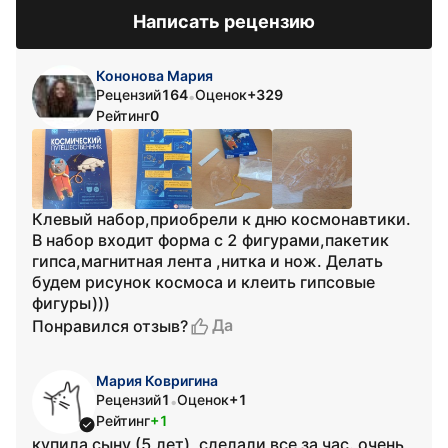
Написать рецензию
Кононова Мария
Рецензий
164
Оценок
+329
•
Рейтинг
0
Клевый набор,приобрели к дню космонавтики.
В набор входит форма с 2 фигурами,пакетик
гипса,магнитная лента ,нитка и нож. Делать
будем рисунок космоса и клеить гипсовые
фигуры)))
Да
Понравился отзыв?
Мария Ковригина
Рецензий
1
Оценок
+1
•
Рейтинг
+1
купила сыну (5 лет), сделали все за час. очень