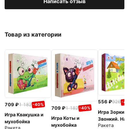
Написать отзыв
Товар из категории
556
926
-4
709
1 182
-40%
709
1 182
-40%
Игра Зоркий
Игра Квакушка и
Игра Коты и
Звонкий. На
мухобойка
мухобойка
Ракета
опушке
Ракета