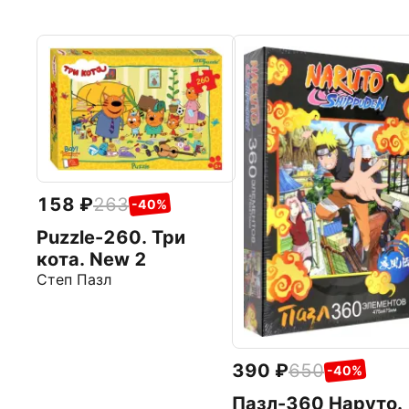
158
263
-40%
Puzzle-260. Три
кота. New 2
Степ Пазл
390
650
-40%
Пазл-360 Наруто.