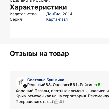
Сделано в России.
Характеристики
Издательство
ДонГис
,
2014
Серия
Карта-пазл
Отзывы на товар
Светлана Бушмина
Рецензий
83
Оценок
+561
Рейтинг
+5
•
•
Хороший Паззлы, плотные элементы, надписи ч
Крым отмечен как наша территория. Рекоменд
Да
Понравился отзыв?