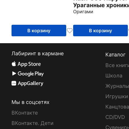
Ураганные хроник
Оригами
В корзину
В корзину
Лабиринт в кармане
Каталог
Все книг
Школа
Журнал
Игрушки
Мы в соцсетях
Канцтов
ВКонтакте
CD/DVD
ВКонтакте. Дети
Сувенир