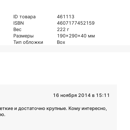
ID товара
461113
ISBN
4607177452159
Вес
222
г
Размеры
190x290x40
мм
Тип обложки
Box
16 ноября 2014 в 15:11
еткие и достаточно крупные. Кому интересно,
ую.