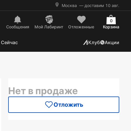
Москва
— доставим 10 авг.
0
Сообщения
Mой Лабиринт
Отложенные
Корзина
 Сейчас
Клуб
Акции
Нет в продаже
Отложить