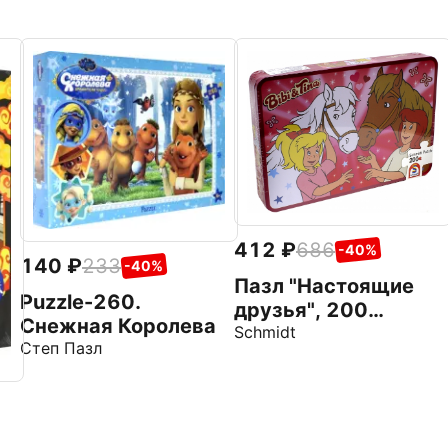
412
686
-40%
140
233
-40%
Пазл "Настоящие
Puzzle-260.
друзья", 200
Снежная Королева
элементов (55551)
Schmidt
Степ Пазл