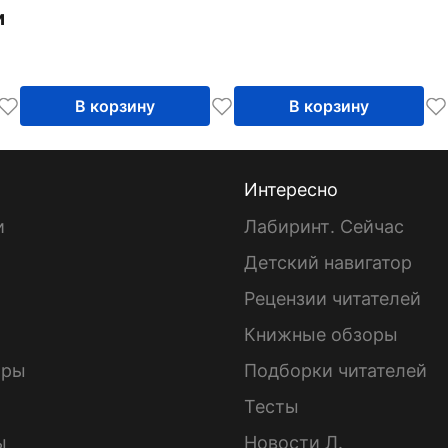
и
В корзину
В корзину
Интересно
и
Лабиринт. Сейчас
Детский навигатор
ы
Рецензии читателей
Книжные обзоры
ары
Подборки читателей
Тесты
ы
Новости Л.