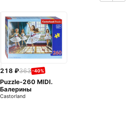
218
363
-40%
Puzzle-260 MIDI.
Балерины
Castorland