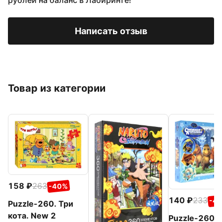
рублей на баланс в Лабиринте!
Написать отзыв
Товар из категории
158
263
-40%
140
233
-4
Puzzle-260. Три
кота. New 2
Puzzle-260.